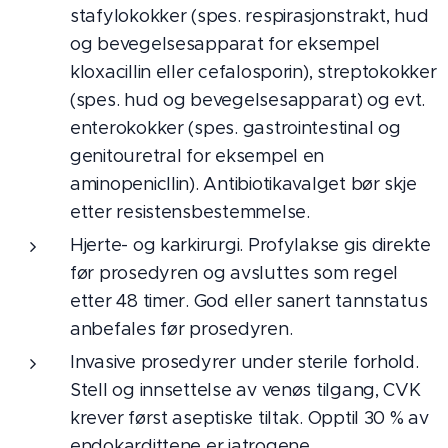
stafylokokker (spes. respirasjonstrakt, hud
og bevegelsesapparat for eksempel
kloxacillin eller cefalosporin), streptokokker
(spes. hud og bevegelsesapparat) og evt.
enterokokker (spes. gastrointestinal og
genitouretral for eksempel en
aminopenicllin). Antibiotikavalget bør skje
etter resistensbestemmelse.
Hjerte- og karkirurgi. Profylakse gis direkte
før prosedyren og avsluttes som regel
etter 48 timer. God eller sanert tannstatus
anbefales før prosedyren.
Invasive prosedyrer under sterile forhold.
Stell og innsettelse av venøs tilgang, CVK
krever først aseptiske tiltak. Opptil 30 % av
endokardittene er iatrogene